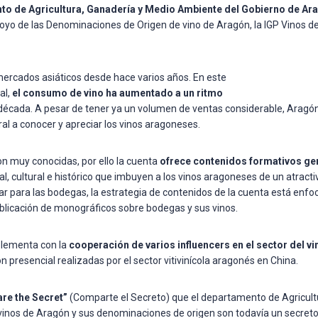
o de Agricultura, Ganadería y Medio Ambiente del Gobierno de Ara
yo de las Denominaciones de Origen de vino de Aragón, la IGP Vinos de 
ercados asiáticos desde hace varios años. En este
al,
el consumo de vino ha aumentado a un ritmo
 década. A pesar de tener ya un volumen de ventas considerable, Aragón
ral a conocer y apreciar los vinos aragoneses.
n muy conocidas, por ello la cuenta
ofrece contenidos formativos ge
l, cultural e histórico que imbuyen a los vinos aragoneses de un atractiv
jar para las bodegas, la estrategia de contenidos de la cuenta está enfo
blicación de monográficos sobre bodegas y sus vinos.
lementa con la
cooperación de varios influencers en el sector del vi
 presencial realizadas por el sector vitivinícola aragonés en China.
are the Secret”
(Comparte el Secreto) que el departamento de Agricult
inos de Aragón y sus denominaciones de origen son todavía un secreto