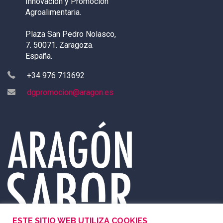
Innovación y Promoción
Agroalimentaria.
Plaza San Pedro Nolasco,
7. 50071. Zaragoza.
España.
+34 976 713692
dgpromocion@aragon.es
ESTE SITIO WEB UTILIZA COOKIES