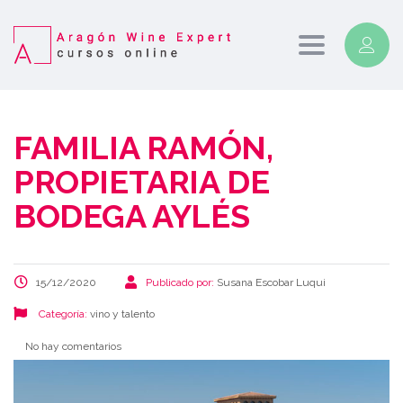
Toggle
navigation
FAMILIA RAMÓN,
PROPIETARIA DE
BODEGA AYLÉS
15/12/2020
Publicado por:
Susana Escobar Luqui
Categoría:
vino y talento
No hay comentarios