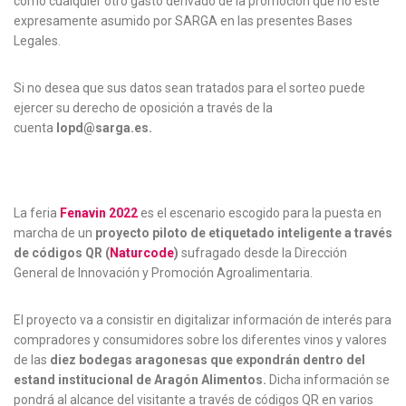
como cualquier otro gasto derivado de la promoción que no esté
expresamente asumido por SARGA en las presentes Bases
Legales.
Si no desea que sus datos sean tratados para el sorteo puede
ejercer su derecho de oposición a través de la
cuenta
lopd@sarga.es.
La feria
Fenavin 2022
es el escenario escogido para la puesta en
marcha de un
proyecto piloto
de etiquetado inteligente a través
de códigos QR (
Naturcode
)
sufragado desde la Dirección
General de Innovación y Promoción Agroalimentaria.
El proyecto va a consistir en digitalizar información de interés para
compradores y consumidores sobre los diferentes vinos y valores
de las
diez bodegas aragonesas que expondrán dentro del
estand institucional de Aragón Alimentos.
Dicha información se
pondrá al alcance del visitante a través de códigos QR en varios