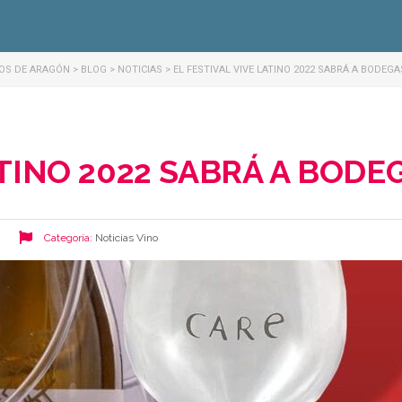
NOS DE ARAGÓN
>
BLOG
>
NOTICIAS
>
EL FESTIVAL VIVE LATINO 2022 SABRÁ A BODEGA
ATINO 2022 SABRÁ A BODE
Categoría:
Noticias
Vino