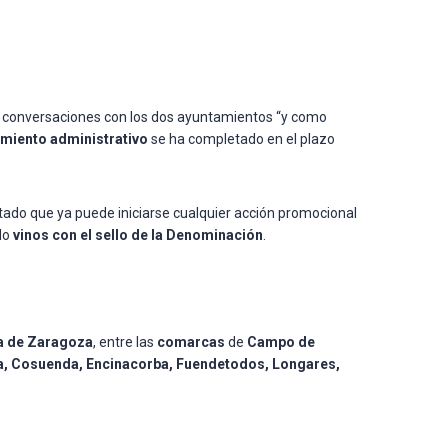
ió conversaciones con los dos ayuntamientos “y como
miento administrativo
se ha completado en el plazo
altado que ya puede iniciarse cualquier acción promocional
do
vinos con el sello de la Denominación
.
a de Zaragoza
, entre las
comarcas
de
Campo de
ñena, Cosuenda, Encinacorba, Fuendetodos, Longares,