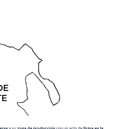
erva
a su
zona de producción
con un acto de
firma en la