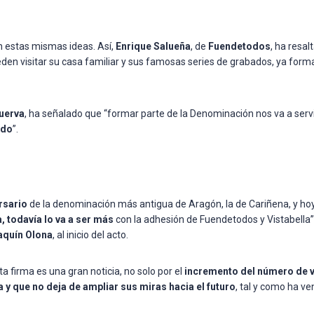
n estas mismas ideas. Así,
Enrique Salueña
, de
Fuendetodos
, ha resal
den visitar su casa familiar y sus famosas series de grabados, ya form
Huerva
, ha señalado que “formar parte de la Denominación nos va a serv
edo
”.
rsario
de la denominación más antigua de Aragón, la de Cariñena, y ho
 todavía lo va a ser más
con la adhesión de Fuendetodos y Vistabella”
aquín Olona
, al inicio del acto.
a firma es una gran noticia, no solo por el
incremento del número de vi
y que no deja de ampliar sus miras hacia el futuro
, tal y como ha v