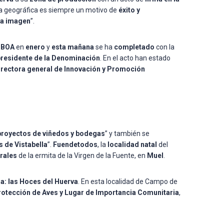
a geográfica es siempre un motivo de
éxito y
la imagen
”.
l
BOA
en
enero
y
esta mañana
se ha
completado
con la
presidente de la Denominación
. En el acto han estado
directora general de Innovación y Promoción
proyectos de viñedos y bodegas
” y también se
s de Vistabella
”.
Fuendetodos
, la
localidad natal
del
rales
de la ermita de la Virgen de la Fuente, en
Muel
.
za: las Hoces del Huerva
. En esta localidad de Campo de
rotección de Aves y Lugar de Importancia Comunitaria
,