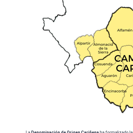
La
Denominación de Origen Cariñena
ha formalizado l