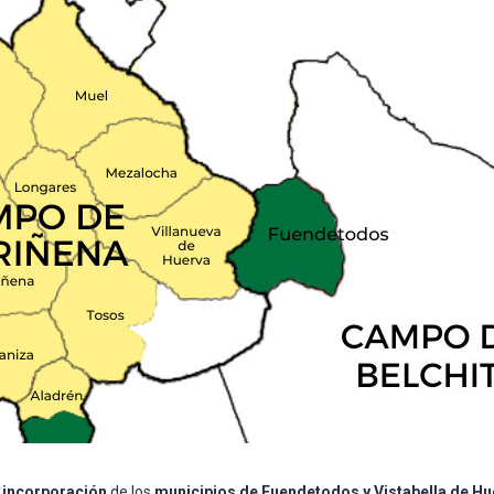
a
incorporación
de los
municipios de Fuendetodos y Vistabella de Hu