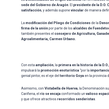
sede del Gobierno de Aragón
. El
presidente de la D.O. 
satisfacción
, y además supone
vincular
de manera defin
La
modificación del Pliego de Condiciones
de la
Denom
firma de la unión
por parte de los
alcaldes de Fuendetod
también presentes el
consejero de Agricultura, Ganade
Agroalimentaria, Carmen Urbano.
Con esta
ampliación
, la
primera en la historia de la D.O.
impulsará la
promoción enoturística
“por la
importancia
genial pintor, es el eje del
territorio Goya
en la provincia
Asimismo, con
Vistabella de Huerva
, la Denominación s
Cariñena, el
río se encaja
conformado un
valioso espaci
y que ofrece atractivos
recorridos senderistas
.