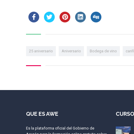
25 aniversario
Aniversario
Bodega de vino
cari
QUE ES AWE
CURSO
Es la plataforma oficial del Gobierno de