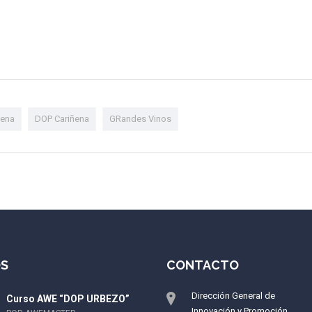
ñena
DOP Cariñena
GRandes Vinos
S
CONTACTO
Dirección General de
Curso AWE “DOP URBEZO”
Innovación y Promoción