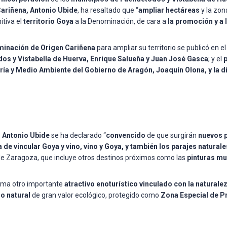
Cariñena, Antonio Ubide
, ha resaltado que “
ampliar hectáreas
y la zon
itiva el
territorio Goya
a la Denominación, de cara a
la promoción y a 
inación de Origen Cariñena
para ampliar su territorio se publicó en e
os y Vistabella de Huerva, Enrique Salueña y Juan José Gasca
; y el
ría y Medio Ambiente del Gobierno de Aragón, Joaquín Olona, y la 
,
Antonio Ubide
se ha declarado “
convencido
de que surgirán
nuevos 
 de vincular Goya y vino, vino y Goya, y también los parajes naturale
 de Zaragoza, que incluye otros destinos próximos como las
pinturas mu
uma otro importante
atractivo enoturístico vinculado con la naturale
o natural
de gran valor ecológico, protegido como
Zona Especial de P