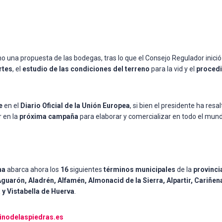
mo una propuesta de las bodegas, tras lo que el Consejo Regulador inic
rtes
, el
estudio de las condiciones del terreno
para la vid y el
procedi
e
en el
Diario Oficial de la Unión Europea
, si bien el presidente ha res
r en la
próxima campaña
para elaborar y comercializar en todo el mun
na
abarca ahora los
16
siguientes
términos municipales
de la
provinci
: Aguarón, Aladrén, Alfamén, Almonacid de la Sierra, Alpartir, Cari
 y Vistabella de Huerva
.
inodelaspiedras.es