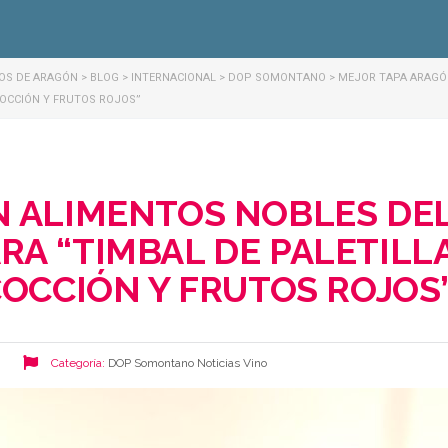
NOS DE ARAGÓN
>
BLOG
>
INTERNACIONAL
>
DOP SOMONTANO
>
MEJOR TAPA ARAGÓN
COCCIÓN Y FRUTOS ROJOS”
 ALIMENTOS NOBLES DEL 
A “TIMBAL DE PALETILL
COCCIÓN Y FRUTOS ROJOS
Categoría:
DOP Somontano
Noticias
Vino