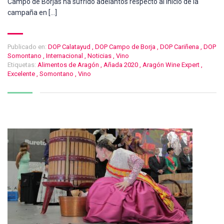
Campo de Borjas ha sufrido adelantos respecto al inicio de la
campaña en […]
Publicado en:
DOP Calatayud
,
DOP Campo de Borja
,
DOP Cariñena
,
DOP
Somontano
,
Internacional
,
Noticias
,
Vino
Etiquetas:
Alimentos de Aragón
,
Añada 2020
,
Aragón Wine Expert
,
Excelente
,
Somontano
,
Vino