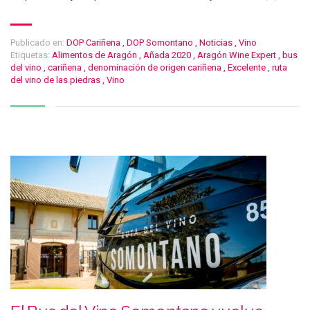
Publicado en:
DOP Cariñena
,
DOP Somontano
,
Noticias
,
Vino
Etiquetas:
Alimentos de Aragón
,
Añada 2020
,
Aragón Wine Expert
,
bus
del vino
,
cariñena
,
denominación de origen cariñena
,
Excelente
,
ruta
del vino de las piedras
,
Vino