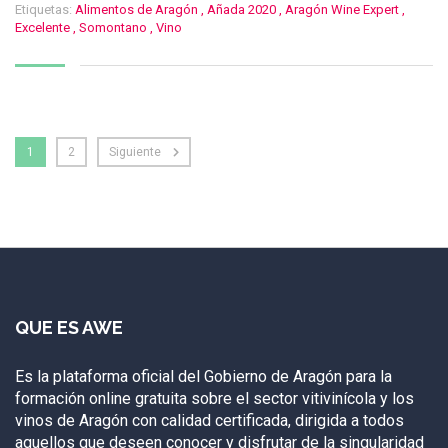
Etiquetas:
Alimentos de Aragón
,
Añada 2020
,
Aragón Wine Expert
,
Excelente
,
Somontano
,
Vino
1
2
Siguiente
QUE ES AWE
Es la plataforma oficial del Gobierno de Aragón para la
formación online gratuita sobre el sector vitivinícola y los
vinos de Aragón con calidad certificada, dirigida a todos
aquellos que deseen conocer y disfrutar de la singularidad