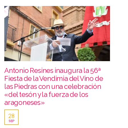
Antonio Resines inaugura la 56ª
Fiesta de la Vendimia del Vino de
las Piedras con una celebración
«del tesón y la fuerza de los
aragoneses»
28
SEP