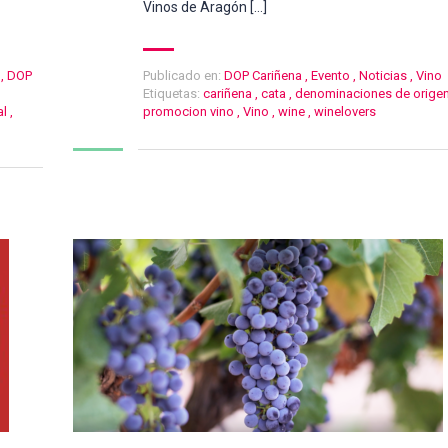
Vinos de Aragón […]
,
DOP
Publicado en:
DOP Cariñena
,
Evento
,
Noticias
,
Vino
Etiquetas:
cariñena
,
cata
,
denominaciones de orige
al
,
promocion vino
,
Vino
,
wine
,
winelovers