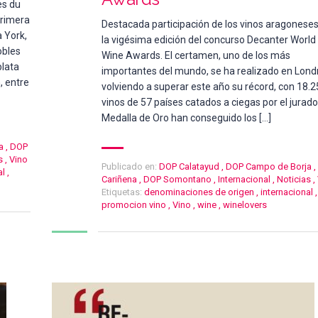
es du
primera
Destacada participación de los vinos aragonese
 York,
la vigésima edición del concurso Decanter World
obles
Wine Awards. El certamen, uno de los más
plata
importantes del mundo, se ha realizado en Lond
, entre
volviendo a superar este año su récord, con 18.
vinos de 57 países catados a ciegas por el jurado
Medalla de Oro han conseguido los […]
a
,
DOP
s
,
Vino
Publicado en:
DOP Calatayud
,
DOP Campo de Borja
,
al
,
Cariñena
,
DOP Somontano
,
Internacional
,
Noticias
,
Etiquetas:
denominaciones de origen
,
internacional
,
promocion vino
,
Vino
,
wine
,
winelovers