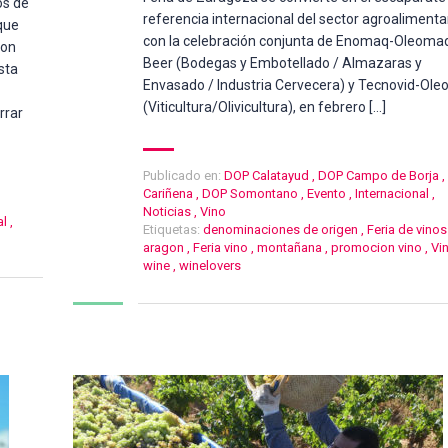
os de
referencia internacional del sector agroalimenta
 que
con la celebración conjunta de Enomaq-Oleoma
Con
Beer (Bodegas y Embotellado / Almazaras y
sta
Envasado / Industria Cervecera) y Tecnovid-Ole
(Viticultura/Olivicultura), en febrero […]
rrar
Publicado en:
DOP Calatayud
,
DOP Campo de Borja
,
Cariñena
,
DOP Somontano
,
Evento
,
Internacional
,
Noticias
,
Vino
al
,
Etiquetas:
denominaciones de origen
,
Feria de vinos
aragon
,
Feria vino
,
montañana
,
promocion vino
,
Vi
wine
,
winelovers