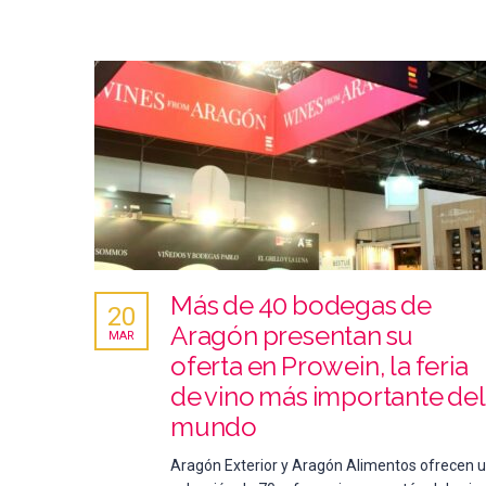
Más de 40 bodegas de
20
Aragón presentan su
MAR
oferta en Prowein, la feria
de vino más importante del
mundo
Aragón Exterior y Aragón Alimentos ofrecen 