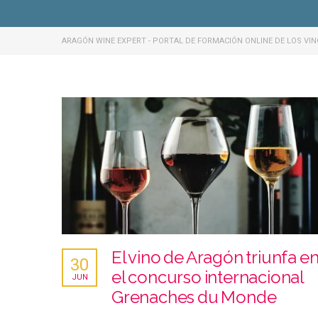
ARAGÓN WINE EXPERT - PORTAL DE FORMACIÓN ONLINE DE LOS VI
El vino de Aragón triunfa e
30
el concurso internacional
JUN
Grenaches du Monde