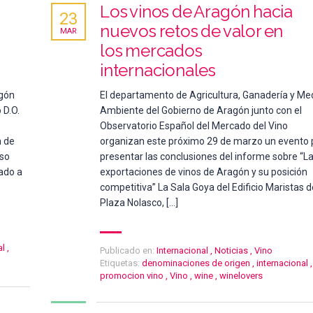
Los vinos de Aragón hacia
23
o
nuevos retos de valor en
MAR
los mercados
internacionales
agón
El departamento de Agricultura, Ganadería y Me
 D.O.
Ambiente del Gobierno de Aragón junto con el
Observatorio Español del Mercado del Vino
n de
organizan este próximo 29 de marzo un evento 
iso
presentar las conclusiones del informe sobre “L
vado a
exportaciones de vinos de Aragón y su posición
competitiva” La Sala Goya del Edificio Maristas d
Plaza Nolasco, […]
al
,
Publicado en:
Internacional
,
Noticias
,
Vino
Etiquetas:
denominaciones de origen
,
internacional
,
promocion vino
,
Vino
,
wine
,
winelovers