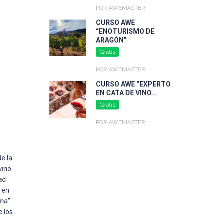
POR AWEMASTER
CURSO AWE
“ENOTURISMO DE
ARAGÓN”
Gratis
POR AWEMASTER
CURSO AWE “EXPERTO
EN CATA DE VINO...
Gratis
POR AWEMASTER
e la
vino
ad
 en
na”.
e los