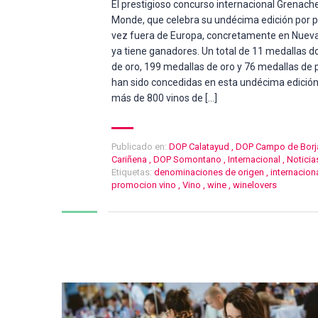
El prestigioso concurso internacional Grenach
Monde, que celebra su undécima edición por 
vez fuera de Europa, concretamente en Nueva
ya tiene ganadores. Un total de 11 medallas d
de oro, 199 medallas de oro y 76 medallas de 
han sido concedidas en esta undécima edición
más de 800 vinos de […]
Publicado en:
DOP Calatayud
,
DOP Campo de Borj
Cariñena
,
DOP Somontano
,
Internacional
,
Noticia
Etiquetas:
denominaciones de origen
,
internacion
promocion vino
,
Vino
,
wine
,
winelovers