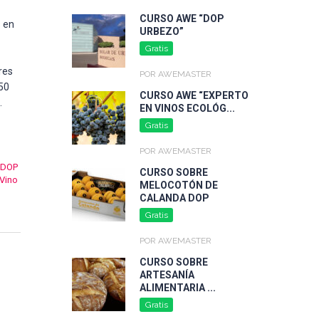
CURSO AWE “DOP
s en
URBEZO”
Gratis
res
POR AWEMASTER
250
CURSO AWE “EXPERTO
.
EN VINOS ECOLÓG...
Gratis
POR AWEMASTER
DOP
CURSO SOBRE
Vino
MELOCOTÓN DE
CALANDA DOP
Gratis
POR AWEMASTER
CURSO SOBRE
ARTESANÍA
ALIMENTARIA ...
Gratis