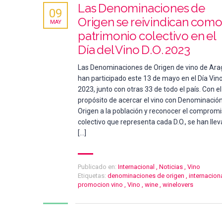
Las Denominaciones de
09
Origen se reivindican com
MAY
patrimonio colectivo en el
Día del Vino D.O. 2023
Las Denominaciones de Origen de vino de Ar
han participado este 13 de mayo en el Día Vino
2023, junto con otras 33 de todo el país. Con el
propósito de acercar el vino con Denominació
Origen a la población y reconocer el comprom
colectivo que representa cada D.O., se han lle
[…]
Publicado en:
Internacional
,
Noticias
,
Vino
Etiquetas:
denominaciones de origen
,
internacion
promocion vino
,
Vino
,
wine
,
winelovers