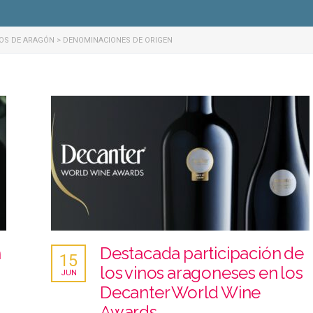
NOS DE ARAGÓN
>
DENOMINACIONES DE ORIGEN
n
Destacada participación de
15
los vinos aragoneses en los
JUN
Decanter World Wine
Awards