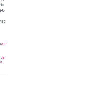
rio
q-E-
otec
DOP
 de
no
,