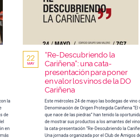
“Re-Descubriendo la
22
Cariñena”: una cata-
MAY
presentación para poner
en valor los vinos de la DO
Cariñena
on la
Este miércoles 24 de mayo las bodegas de vino d
e
Denominación de Origen Protegida Cariñena “El 
as de
que nace de las piedras” han tenido la oportunid
del
de mostrar sus productos a los amantes del vino
ón en
la cata-presentación “Re-Descubriendo la Cariñe
s más
Una jornada organizada por el Club de Amigos d