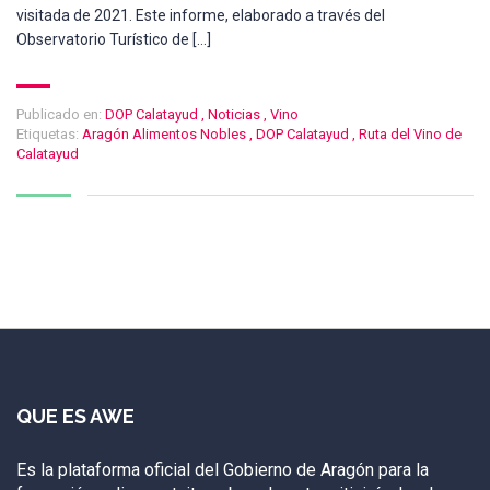
visitada de 2021. Este informe, elaborado a través del
Observatorio Turístico de […]
Publicado en:
DOP Calatayud
,
Noticias
,
Vino
Etiquetas:
Aragón Alimentos Nobles
,
DOP Calatayud
,
Ruta del Vino de
Calatayud
QUE ES AWE
Es la plataforma oficial del Gobierno de Aragón para la