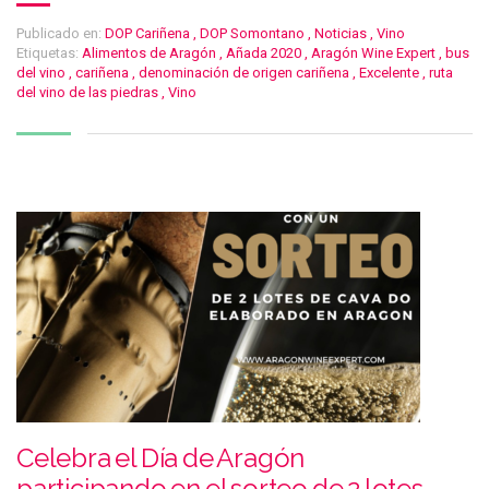
Publicado en:
DOP Cariñena
,
DOP Somontano
,
Noticias
,
Vino
Etiquetas:
Alimentos de Aragón
,
Añada 2020
,
Aragón Wine Expert
,
bus
del vino
,
cariñena
,
denominación de origen cariñena
,
Excelente
,
ruta
del vino de las piedras
,
Vino
Celebra el Día de Aragón
participando en el sorteo de 2 lotes