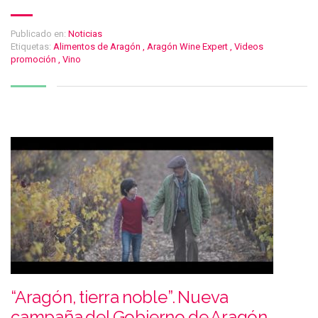
Publicado en:
Noticias
Etiquetas:
Alimentos de Aragón
,
Aragón Wine Expert
,
Videos
promoción
,
Vino
“Aragón, tierra noble”. Nueva
campaña del Gobierno de Aragón