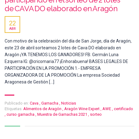
de CAVA DO elaborado en Aragón
22
ABR
Con motivo de la celebración del día de San Jorge, día de Aragón,
este 23 de abril sorteamos 2 lotes de Cava DO elaborado en
Aragón ¡YA TENEMOS LOS GANADORES! FB: Germán Luna
Ezquerra IG: @cricomaria77 ¡Enhorabuena! BASES LEGALES DE
PARTICIPACIÓN EN LA PROMOCIÓN 1.- EMPRESA
ORGANIZADORA DE LA PROMOCIÓN La empresa Sociedad
Aragonesa de Gestión […]
Publicado en:
Cava
,
Garnacha
,
Noticias
Etiquetas:
Alimentos de Aragón
,
Aragón Wine Expert
,
AWE
,
certificado
,
curso garnacha
,
Muestra de Garnachas 2021
,
sorteo