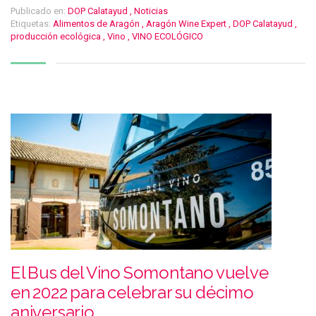
Publicado en:
DOP Calatayud
,
Noticias
Etiquetas:
Alimentos de Aragón
,
Aragón Wine Expert
,
DOP Calatayud
,
producción ecológica
,
Vino
,
VINO ECOLÓGICO
El Bus del Vino Somontano vuelve
en 2022 para celebrar su décimo
aniversario