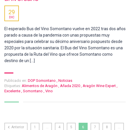
29
DIC
El esperado Bus del Vino Somontano vuelve en 2022 tras dos años
parado a causa de la pandemia con unas propuestas muy
especiales para celebrar su décimo aniversario pospuesto desde
2020 por la situación sanitaria. El Bus del Vino Somontano es una
propuesta de la Ruta del Vino que ofrece Somontano como
destino de un […]
Publicado en:
DOP Somontano
,
Noticias
Etiquetas:
Alimentos de Aragón
,
Añada 2020
,
Aragón Wine Expert
,
Excelente
,
Somontano
,
Vino
Anterior
1
…
4
5
6
7
8
…