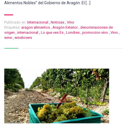
Alimentos Nobles” del Gobierno de Aragón. El […]
Publicado en:
Internacional
,
Noticias
,
Vino
Etiquetas:
aragon alimentos
,
Aragón Exterior
,
denominaciones de
origen
,
internacional
,
Lo que ves Es
,
Londres
,
promocion vino
,
Vino
,
wine
,
winelovers