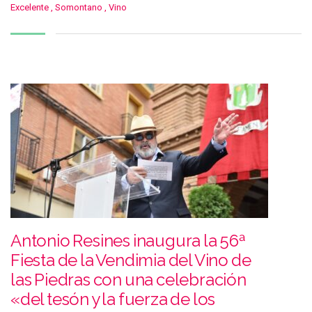
Excelente
,
Somontano
,
Vino
Antonio Resines inaugura la 56ª
Fiesta de la Vendimia del Vino de
las Piedras con una celebración
«del tesón y la fuerza de los