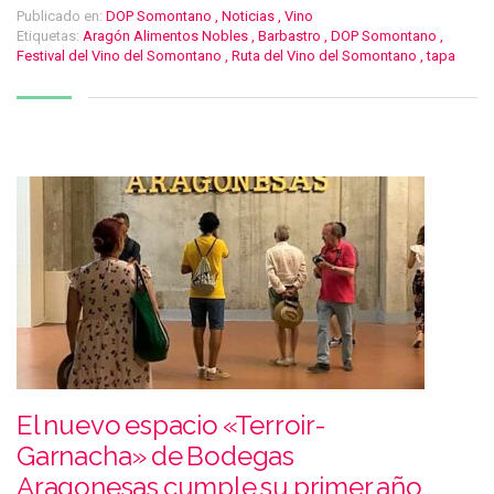
Publicado en:
DOP Somontano
,
Noticias
,
Vino
Etiquetas:
Aragón Alimentos Nobles
,
Barbastro
,
DOP Somontano
,
Festival del Vino del Somontano
,
Ruta del Vino del Somontano
,
tapa
El nuevo espacio «Terroir-
Garnacha» de Bodegas
Aragonesas cumple su primer año