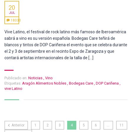
20
JUL
18030
Vive Latino, el festival de rock latino más famoso de Iberoamérica
sabrá a vino es su versión española. Bodegas Care teñirá de
blancos y tintos de DOP Cariñena el evento que se celebra durante
el 2 y 3 de septiembre en el recinto Expo de Zaragoza y que
contará artistas internacionales de la talla de […]
Publicado en:
Noticias
,
Vino
Etiquetas:
Aragón Alimentos Nobles
,
Bodegas Care
,
DOP Cariñena
,
vive Latino
Anterior
1
2
3
4
5
6
…
11