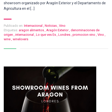
showroom organizado por Aragón Exterior y el Departamento de
Agricultura en el […]
Publicado en:
Internacional
,
Noticias
,
Vino
Etiquetas:
aragon alimentos
,
Aragón Exterior
,
denominaciones de
origen
,
internacional
,
Lo que ves Es
,
Londres
,
promocion vino
,
Vino
,
wine
,
winelovers