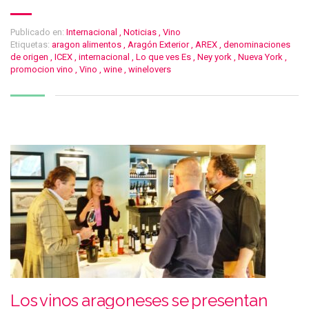
Publicado en:
Internacional
,
Noticias
,
Vino
Etiquetas:
aragon alimentos
,
Aragón Exterior
,
AREX
,
denominaciones
de origen
,
ICEX
,
internacional
,
Lo que ves Es
,
Ney york
,
Nueva York
,
promocion vino
,
Vino
,
wine
,
winelovers
Los vinos aragoneses se presentan