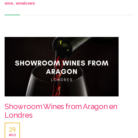
wine
,
winelovers
Showroom Wines from Aragon en
Londres
29
AGO